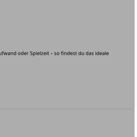
fwand oder Spielzeit – so findest du das ideale