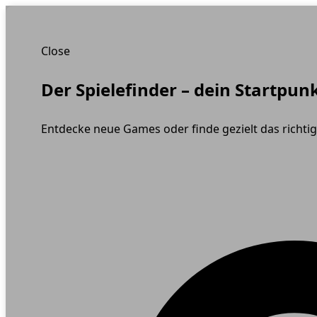
Close
Der Spielefinder – dein Startpunk
Entdecke neue Games oder finde gezielt das richtige 