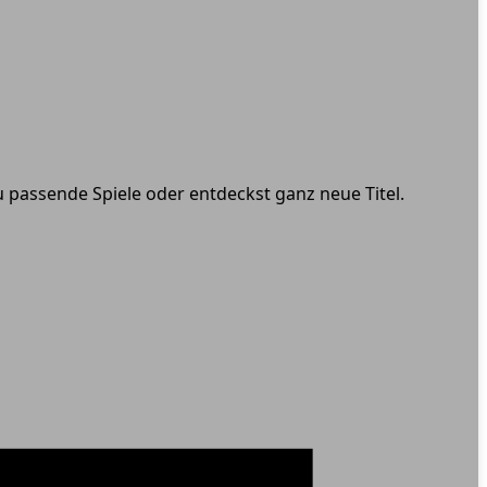
du passende Spiele oder entdeckst ganz neue Titel.