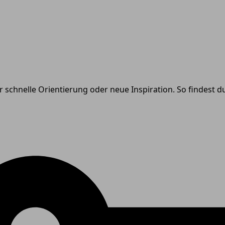
ür schnelle Orientierung oder neue Inspiration. So findest 