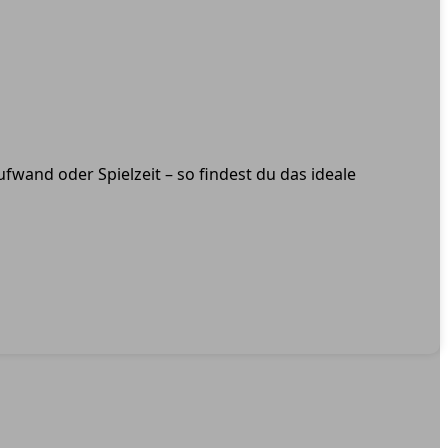
fwand oder Spielzeit – so findest du das ideale