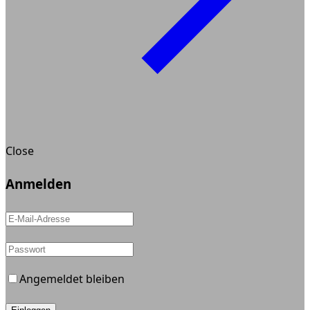
Close
Anmelden
Angemeldet bleiben