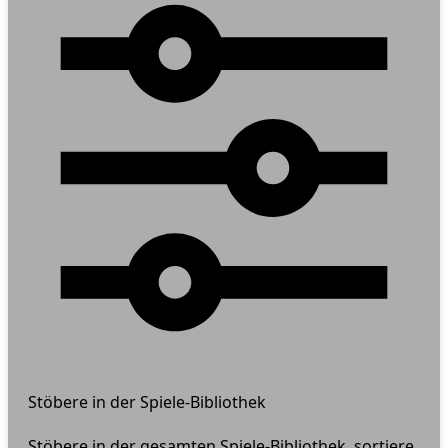
Stöbere in der Spiele-Bibliothek
Stöbere in der gesamten Spiele-Bibliothek, sortiere