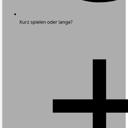
Kurz spielen oder lange?