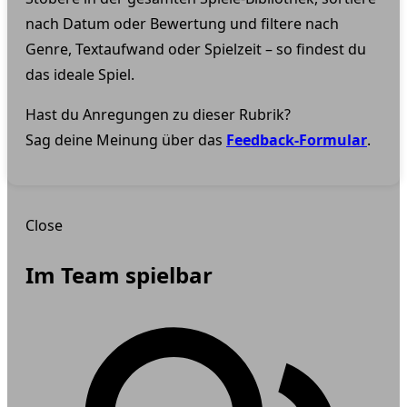
nach Datum oder Bewertung und filtere nach
Genre, Textaufwand oder Spielzeit – so findest du
das ideale Spiel.
Hast du Anregungen zu dieser Rubrik?
Sag deine Meinung über das
Feedback-Formular
.
Close
Im Team spielbar