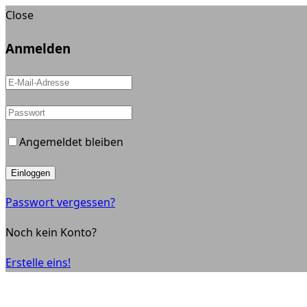
Close
Anmelden
Angemeldet bleiben
Einloggen
Passwort vergessen?
Noch kein Konto?
Erstelle eins!