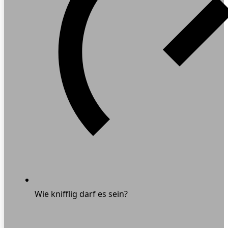
Wie knifflig darf es sein?