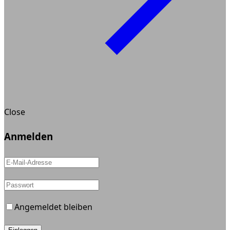
Close
Anmelden
Angemeldet bleiben