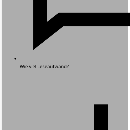
Wie viel Leseaufwand?