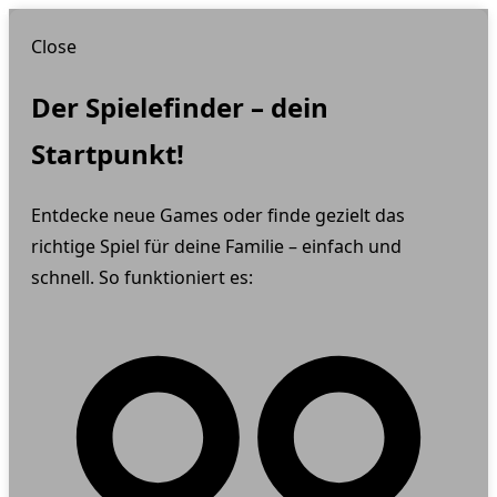
Close
Der Spielefinder – dein
Startpunkt!
Entdecke neue Games oder finde gezielt das
richtige Spiel für deine Familie – einfach und
schnell. So funktioniert es: