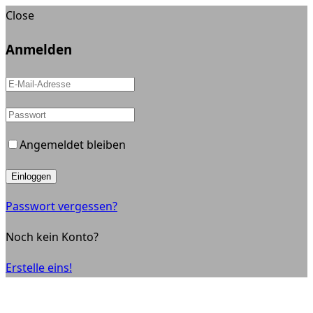
Close
Anmelden
Angemeldet bleiben
Einloggen
Passwort vergessen?
Noch kein Konto?
Erstelle eins!