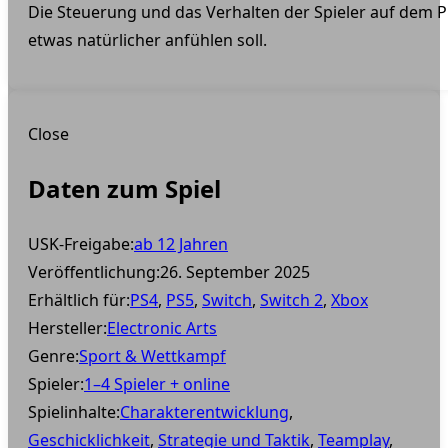
Die Steuerung und das Verhalten der Spieler auf dem Pl
etwas natürlicher anfühlen soll.
Close
Daten zum Spiel
USK-Freigabe:
ab 12 Jahren
Veröffentlichung:
26. September 2025
Erhältlich für:
PS4
,
PS5
,
Switch
,
Switch 2
,
Xbox
Hersteller:
Electronic Arts
Genre:
Sport & Wettkampf
Spieler:
1–4 Spieler + online
Spielinhalte:
Charakterentwicklung
,
Geschicklichkeit
,
Strategie und Taktik
,
Teamplay
,