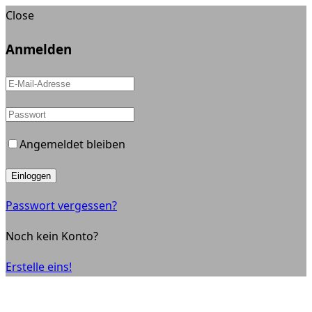
Close
Anmelden
Angemeldet bleiben
Einloggen
Passwort vergessen?
Noch kein Konto?
Erstelle eins!